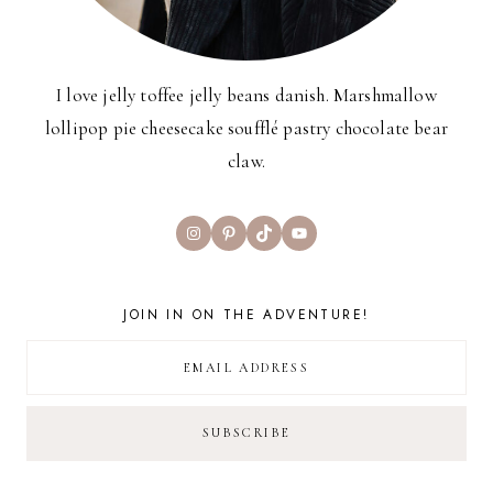
I love jelly toffee jelly beans danish. Marshmallow
lollipop pie cheesecake soufflé pastry chocolate bear
claw.
Instagram
Pinterest
TikTok
YouTube
JOIN IN ON THE ADVENTURE!