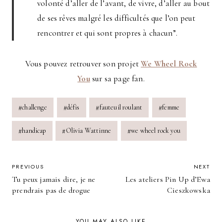
volonté d’aller de l’avant, de vivre, d’aller au bout
de ses rêves malgré les difficultés que l’on peut
rencontrer et qui sont propres à chacun”.
Vous pouvez retrouver son projet
We Wheel Rock
You
sur sa page fan.
Post
#
challenge
#
défis
#
fauteuil roulant
#
femme
Tags:
#
handicap
#
Olivia Wattinne
#
we wheel rock you
POST
PREVIOUS
NEXT
Tu peux jamais dire, je ne
Les ateliers Pin Up d’Ewa
NAVIGATION
prendrais pas de drogue
Cieszkowska
YOU MAY ALSO LIKE