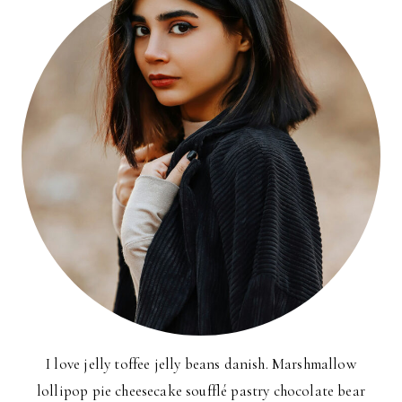
I love jelly toffee jelly beans danish. Marshmallow
lollipop pie cheesecake soufflé pastry chocolate bear