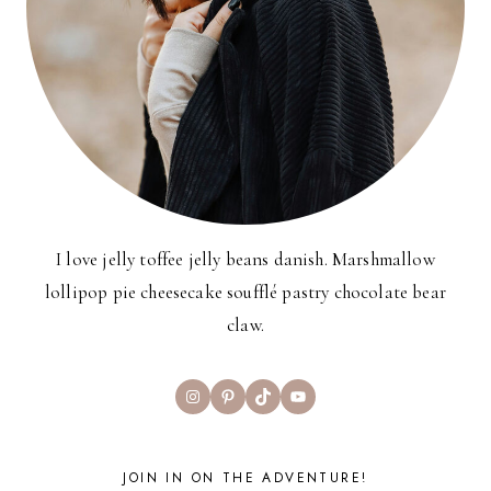
I love jelly toffee jelly beans danish. Marshmallow
lollipop pie cheesecake soufflé pastry chocolate bear
claw.
Instagram
Pinterest
TikTok
YouTube
JOIN IN ON THE ADVENTURE!