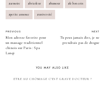
Post
#
armoire
#
bricoleur
#
humour
#
le bon coin
Tags:
#
petite annonce
#
université
POST
PREVIOUS
NEXT
Mon adresse favorite pour
Tu peux jamais dire, je ne
NAVIGATION
un massage traditionnel
prendrais pas de drogue
chinois sur Paris : Spa
Lanqi
YOU MAY ALSO LIKE
ETRE AU CHÔMAGE C’EST GRAVE DOCTEUR ?