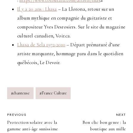
:
https://www.totoutard.com/artiste/lhas
a
Il y a 20 ans : Lhasa
– La Llorona, retour sur un
album mythique en compagnie du guitariste et
compositeur Yves Desrosiers. Sur le site du magazine
culturel canadien, Voir.ca.
Lhasa de Sela 1972-2010
– Départ prématuré d’une
artiste marquante, hommage paru dans le quotidien
québécois, Le Devoir.
Post
#
chanteuse
#
France Culture
Tags:
POST
PREVIOUS
NEXT
Protection solaire avec la
Bon clic bon genre : la
NAVIGATION
gamme anti-âge sunissime
boutique aux mille