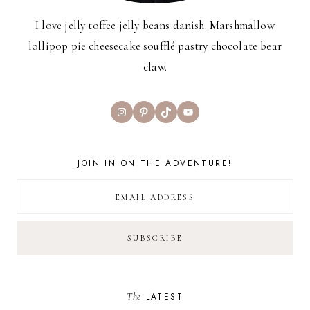
I love jelly toffee jelly beans danish. Marshmallow
lollipop pie cheesecake soufflé pastry chocolate bear
claw.
Instagram
Pinterest
TikTok
YouTube
JOIN IN ON THE ADVENTURE!
The
LATEST