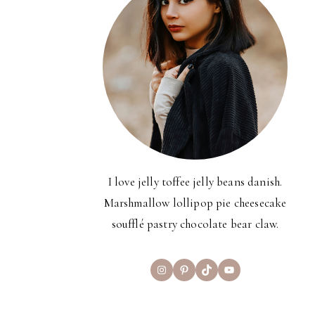
I love jelly toffee jelly beans danish.
Marshmallow lollipop pie cheesecake
soufflé pastry chocolate bear claw.
Instagram
Pinterest
TikTok
YouTube