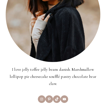
I love jelly toffee jelly beans danish. Marshmallow
lollipop pie cheesecake soufflé pastry chocolate bear
claw.
Instagram
Pinterest
TikTok
YouTube