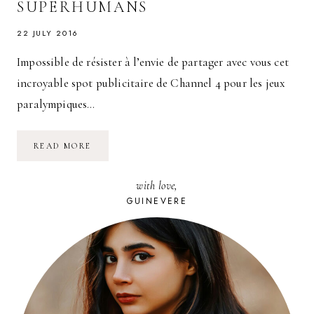
SUPERHUMANS
22 JULY 2016
Impossible de résister à l’envie de partager avec vous cet
incroyable spot publicitaire de Channel 4 pour les jeux
paralympiques…
JEUX
READ MORE
PARALYMPIQUES
2016
:
with love,
L’INCROYABLE
VIDÉO
GUINEVERE
WE’RE
SUPERHUMANS