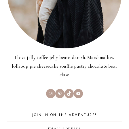
I love jelly toffee jelly beans danish. Marshmallow
lollipop pie cheesecake soufflé pastry chocolate bear
claw.
Instagram
Pinterest
TikTok
YouTube
JOIN IN ON THE ADVENTURE!