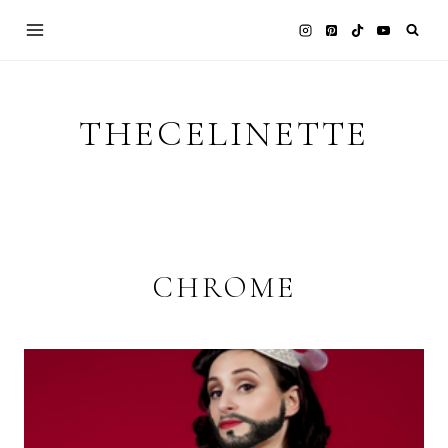
Skip
to
content
THECELINETTE
CHROME