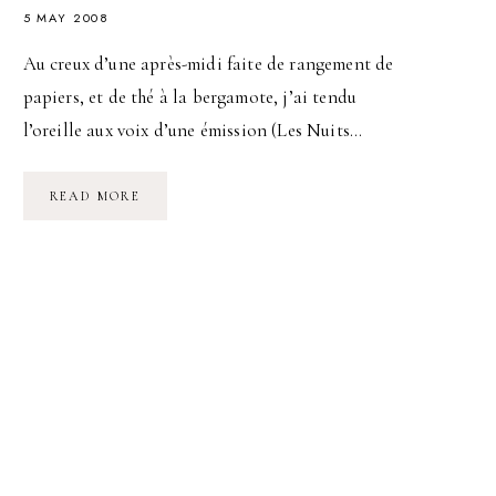
5 MAY 2008
Au creux d’une après-midi faite de rangement de
papiers, et de thé à la bergamote, j’ai tendu
l’oreille aux voix d’une émission (Les Nuits…
L’ÉROTOMANIE
READ MORE
EST
UNE
QUÊTE
DE
LA
FÉMINITÉ