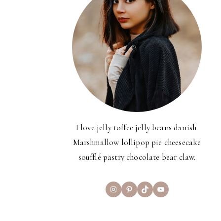
I love jelly toffee jelly beans danish.
Marshmallow lollipop pie cheesecake
soufflé pastry chocolate bear claw.
Instagram
Pinterest
TikTok
YouTube