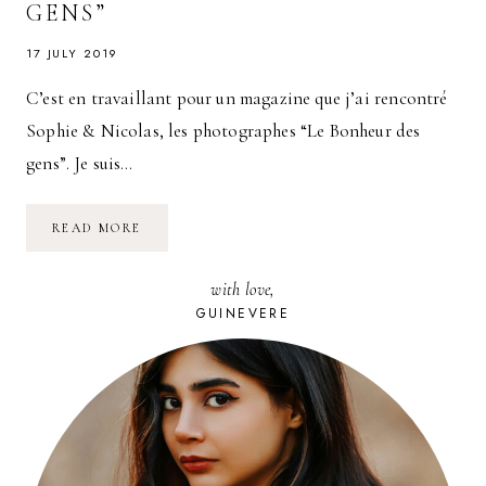
GENS”
17 JULY 2019
C’est en travaillant pour un magazine que j’ai rencontré
Sophie & Nicolas, les photographes “Le Bonheur des
gens”. Je suis…
IMMORTALISER
READ MORE
UN
SOUVENIR
:
with love,
LE
PHOTOBOOTH
GUINEVERE
STUDIO
PHOTO
PAR
“LE
BONHEUR
DES
GENS”