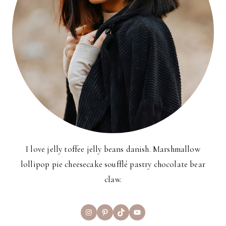
I love jelly toffee jelly beans danish. Marshmallow
lollipop pie cheesecake soufflé pastry chocolate bear
claw.
Instagram
Pinterest
TikTok
YouTube