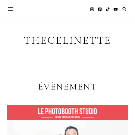
Skip
to
content
THECELINETTE
ÉVÈNEMENT