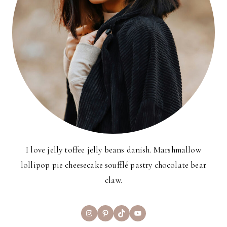
I love jelly toffee jelly beans danish. Marshmallow
lollipop pie cheesecake soufflé pastry chocolate bear
claw.
Instagram
Pinterest
TikTok
YouTube