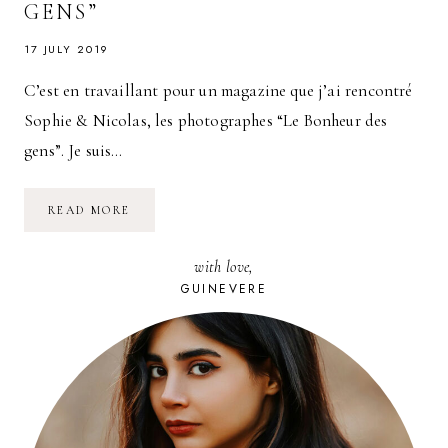
GENS”
17 JULY 2019
C’est en travaillant pour un magazine que j’ai rencontré
Sophie & Nicolas, les photographes “Le Bonheur des
gens”. Je suis…
IMMORTALISER
READ MORE
UN
SOUVENIR
:
with love,
LE
PHOTOBOOTH
GUINEVERE
STUDIO
PHOTO
PAR
“LE
BONHEUR
DES
GENS”