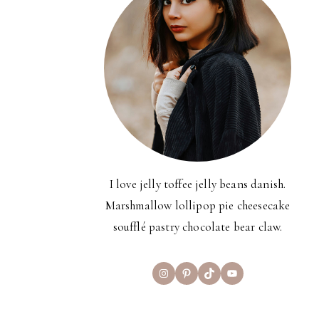
I love jelly toffee jelly beans danish.
Marshmallow lollipop pie cheesecake
soufflé pastry chocolate bear claw.
Instagram
Pinterest
TikTok
YouTube