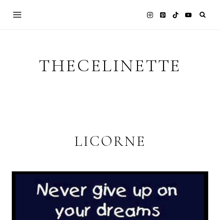
Skip
to
content
THECELINETTE
LICORNE