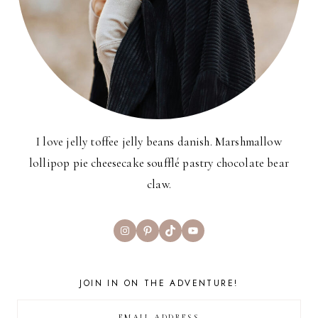
I love jelly toffee jelly beans danish. Marshmallow
lollipop pie cheesecake soufflé pastry chocolate bear
claw.
Instagram
Pinterest
TikTok
YouTube
JOIN IN ON THE ADVENTURE!