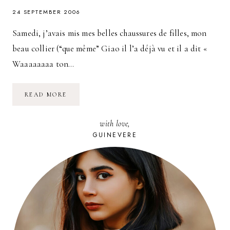
24 SEPTEMBER 2006
Samedi, j’avais mis mes belles chaussures de filles, mon
beau collier (“que même” Giao il l’a déjà vu et il a dit «
Waaaaaaaa ton…
LE
READ MORE
FOOT
FÉMININ,
C’EST
with love,
BIEN
!
GUINEVERE