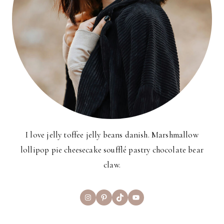
I love jelly toffee jelly beans danish. Marshmallow
lollipop pie cheesecake soufflé pastry chocolate bear
claw.
Instagram
Pinterest
TikTok
YouTube