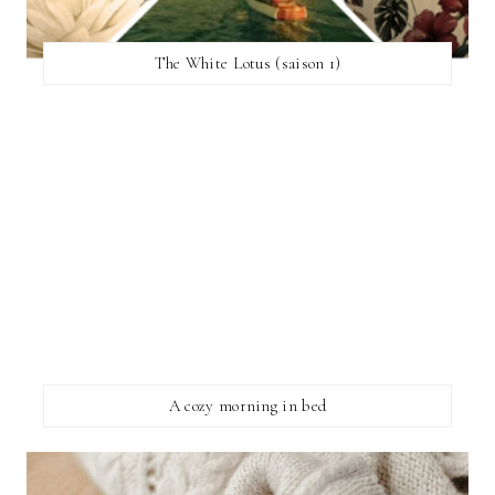
The White Lotus (saison 1)
A cozy morning in bed