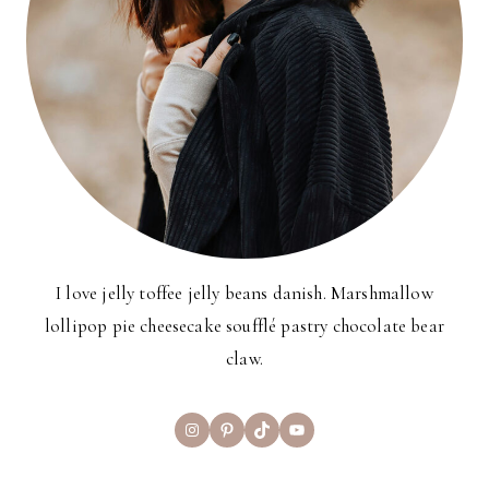
I love jelly toffee jelly beans danish. Marshmallow
lollipop pie cheesecake soufflé pastry chocolate bear
claw.
Instagram
Pinterest
TikTok
YouTube