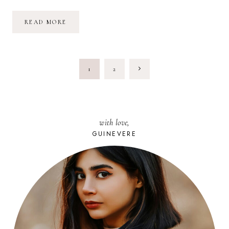
CHARANÇON
READ MORE
DE
LA
GLOIRE
?
PAGE
Next
1
2
NAVIGATION
Page
with love,
GUINEVERE