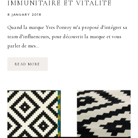
IMMUNITAIRE ET VITALITÉ
8 JANUARY 2018
Quand la marque Yves Ponroy m’a proposé d’intégrer sa
team d’influenceurs, pour découvrir la marque et vous
parler de mes…
FAIRE
READ MORE
FACE
À
L’HIVER
AVEC
YVES
PONROY
:
RENFORCEMENT
IMMUNITAIRE
ET
VITALITÉ