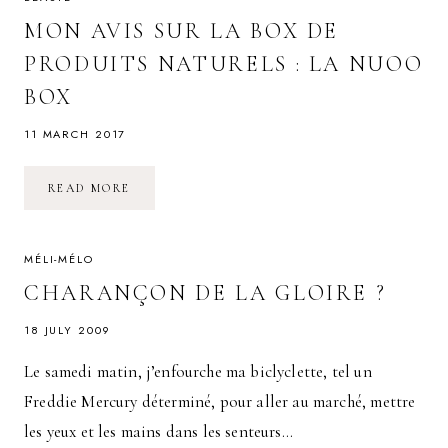
MON AVIS SUR LA BOX DE
PRODUITS NATURELS : LA NUOO
BOX
11 MARCH 2017
MON
READ MORE
AVIS
SUR
LA
BOX
DE
MÉLI-MÉLO
PRODUITS
NATURELS
CHARANÇON DE LA GLOIRE ?
:
LA
NUOO
18 JULY 2009
BOX
Le samedi matin, j’enfourche ma biclyclette, tel un
Freddie Mercury déterminé, pour aller au marché, mettre
les yeux et les mains dans les senteurs…