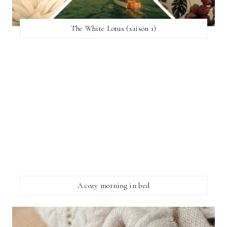
The White Lotus (saison 1)
A cozy morning in bed