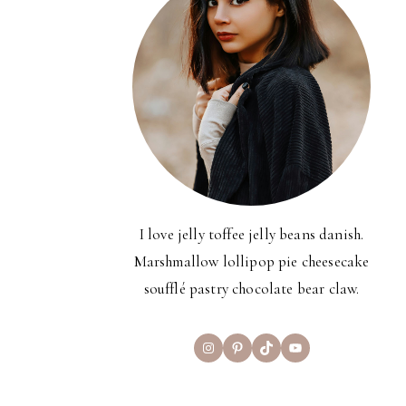
I love jelly toffee jelly beans danish.
Marshmallow lollipop pie cheesecake
soufflé pastry chocolate bear claw.
Instagram
Pinterest
TikTok
YouTube