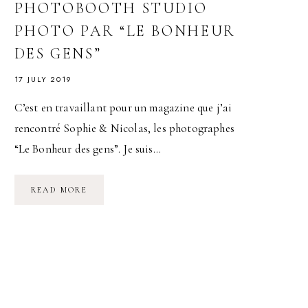
PHOTOBOOTH STUDIO
PHOTO PAR “LE BONHEUR
DES GENS”
17 JULY 2019
C’est en travaillant pour un magazine que j’ai
rencontré Sophie & Nicolas, les photographes
“Le Bonheur des gens”. Je suis…
IMMORTALISER
READ MORE
UN
SOUVENIR
:
LE
PHOTOBOOTH
STUDIO
PHOTO
PAR
“LE
BONHEUR
DES
GENS”