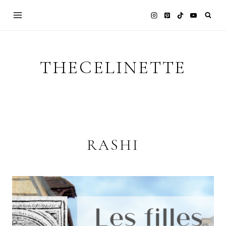
Skip
to
content
THECELINETTE
RASHI