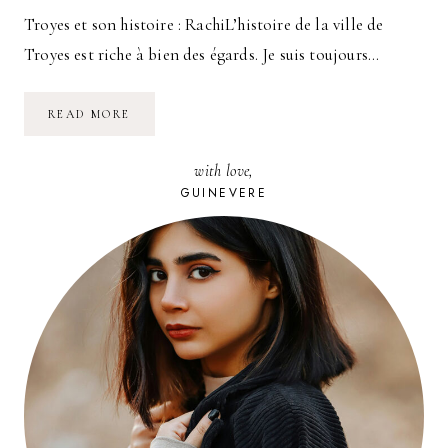
Troyes et son histoire : RachiL’histoire de la ville de
Troyes est riche à bien des égards. Je suis toujours…
CONFÉRENCE
READ MORE
ET
À
ATELIERS
with love,
À
TROYES
GUINEVERE
:
LES
FILLES
DE
RACHI