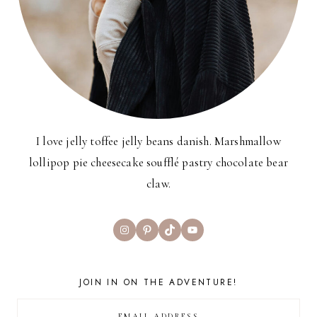
I love jelly toffee jelly beans danish. Marshmallow
lollipop pie cheesecake soufflé pastry chocolate bear
claw.
Instagram
Pinterest
TikTok
YouTube
JOIN IN ON THE ADVENTURE!