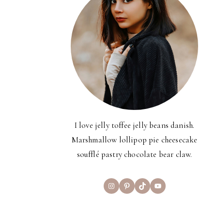
I love jelly toffee jelly beans danish.
Marshmallow lollipop pie cheesecake
soufflé pastry chocolate bear claw.
Instagram
Pinterest
TikTok
YouTube