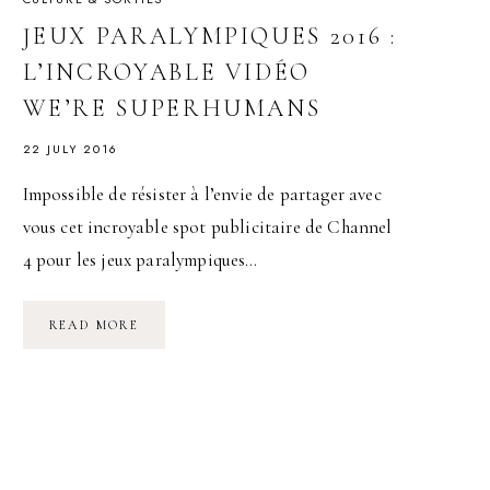
JEUX PARALYMPIQUES 2016 :
L’INCROYABLE VIDÉO
WE’RE SUPERHUMANS
22 JULY 2016
Impossible de résister à l’envie de partager avec
vous cet incroyable spot publicitaire de Channel
4 pour les jeux paralympiques…
JEUX
READ MORE
PARALYMPIQUES
2016
:
L’INCROYABLE
VIDÉO
WE’RE
SUPERHUMANS