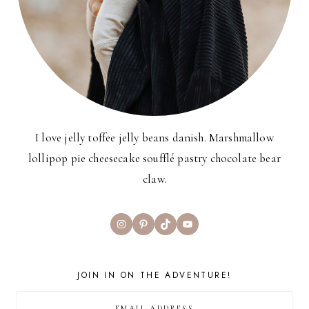
I love jelly toffee jelly beans danish. Marshmallow
lollipop pie cheesecake soufflé pastry chocolate bear
claw.
Instagram
Pinterest
TikTok
YouTube
JOIN IN ON THE ADVENTURE!