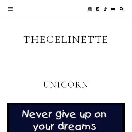
Skip
to
content
THECELINETTE
UNICORN