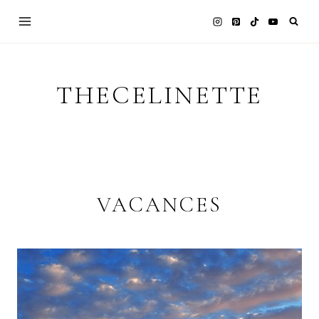
Skip
to
content
THECELINETTE
VACANCES