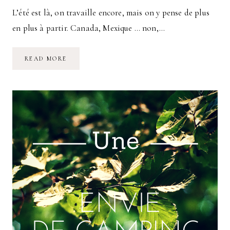
L’été est là, on travaille encore, mais on y pense de plus
en plus à partir. Canada, Mexique … non,…
ET
READ MORE
SI
ON
PARTAIT
EN
VOYAGE
AUX
USA
?