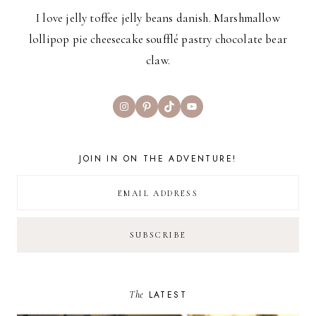
I love jelly toffee jelly beans danish. Marshmallow
lollipop pie cheesecake soufflé pastry chocolate bear
claw.
Instagram
Pinterest
TikTok
YouTube
JOIN IN ON THE ADVENTURE!
The
LATEST