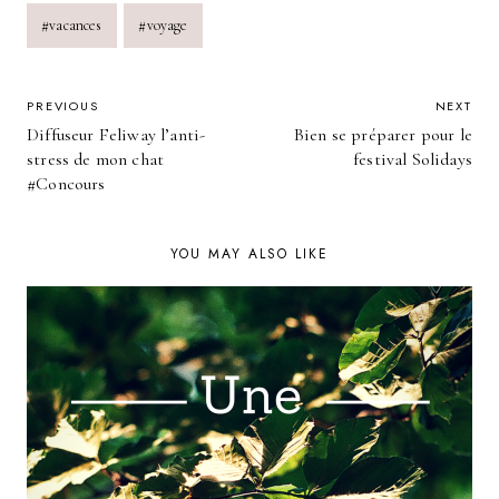
#
vacances
#
voyage
POST
PREVIOUS
NEXT
Diffuseur Feliway l’anti-
Bien se préparer pour le
NAVIGATION
stress de mon chat
festival Solidays
#Concours
YOU MAY ALSO LIKE