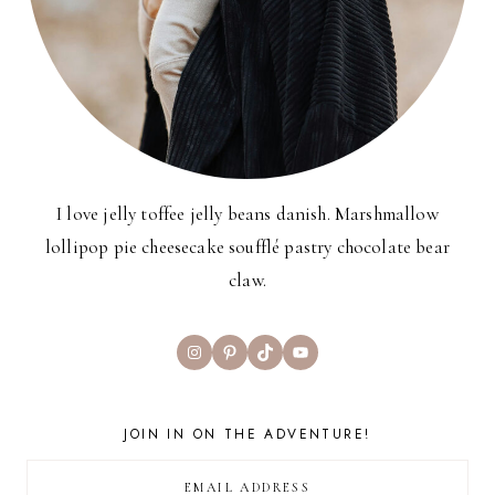
I love jelly toffee jelly beans danish. Marshmallow
lollipop pie cheesecake soufflé pastry chocolate bear
claw.
Instagram
Pinterest
TikTok
YouTube
JOIN IN ON THE ADVENTURE!