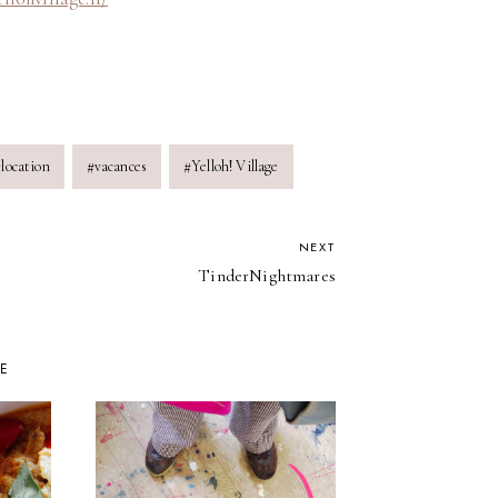
#
location
#
vacances
#
Yelloh! Village
NEXT
TinderNightmares
KE