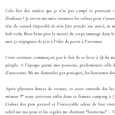
Cela fait des années que je n’ai pas campé et pourtant ce
d’enfance !
Je revois ma mère terminer les valises pour s’assu
tête de canard
(impossible de m’en faire prendre une autre)
, ni 
bob vichy. Mon beau-père la moitié du corps immergé dans le co
moi, je trépignais de joie à l’idée de partir à l’aventure.
Cette aventure commençait par le fait de se lever à 5h du mat
périple. A l’époque parmi mes passions, prédominait celle 
d’autoroute. Ne me demandez pas pourquoi, les fantasmes des 
Après plusieurs heures de voiture, et avoir entendu dès les
môman ?!” nous arrivions enfin dans ce fameux camping à
F
L’odeur des pins parasol et l’incroyable odeur de leur résin
soleil sur ma peau et les cigales me chantant “bienvenue” … 