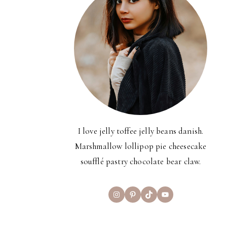
I love jelly toffee jelly beans danish.
Marshmallow lollipop pie cheesecake
soufflé pastry chocolate bear claw.
Instagram
Pinterest
TikTok
YouTube