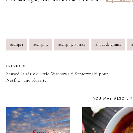
Post
#
camper
#
camping
#
camping France
#
haut de gamme
Tags:
POST
PREVIOUS
Sense8 la série du trio Wachowski Straczynski pour
NAVIGATION
Netflix : une réussite
YOU MAY ALSO LI