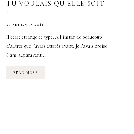
TU VOULAIS QU’ELLE SOIT
?
27 FEBRUARY 2016
Il était étrange ce type. A l’instar de beaucoup
d’autres que j’avais attirés avant. Je l’avais croisé
6 ans auparavant,…
EST-
READ MORE
CE
QUE
TA
VIE
EST
À
LA
HAUTEUR
DE
CE
QUE
TU
VOULAIS
QU’ELLE