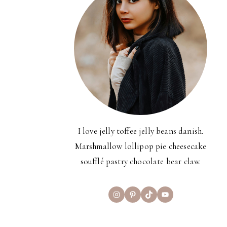
I love jelly toffee jelly beans danish.
Marshmallow lollipop pie cheesecake
soufflé pastry chocolate bear claw.
Instagram
Pinterest
TikTok
YouTube