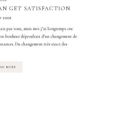
CAN GET SATISFACTION
Y 2008
sais pas vous, mais moi j’ai longtemps cru
on bonheur dépendrait d’un changement de
stances. Du changement très exact des
I
AD MORE
CAN
GET
SATISFACTION