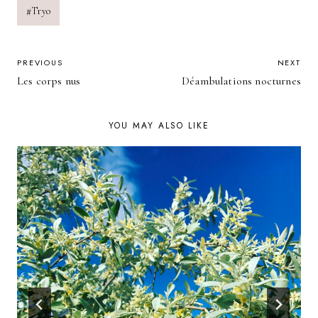
#
Tryo
POST
PREVIOUS
NEXT
Les corps nus
Déambulations nocturnes
NAVIGATION
YOU MAY ALSO LIKE