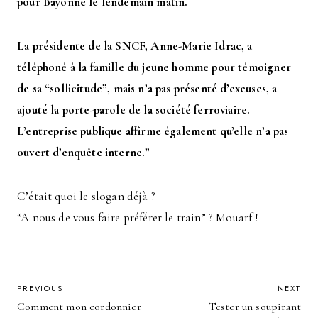
pour Bayonne le lendemain matin.
La présidente de la SNCF, Anne-Marie Idrac, a
téléphoné à la famille du jeune homme pour témoigner
de sa “sollicitude”, mais n’a pas présenté d’excuses, a
ajouté la porte-parole de la société ferroviaire.
L’entreprise publique affirme également qu’elle n’a pas
ouvert d’enquête interne.”
C’était quoi le slogan déjà ?
“A nous de vous faire préférer le train” ? Mouarf !
POST
PREVIOUS
NEXT
Comment mon cordonnier
Tester un soupirant