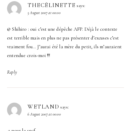
THECÉLINETTE
says:
5 August 2007 at 00:00
@ Shihiro : oui c’est une dépêche AFP. Déjà le contexte
est terrible mais en plus ne pas présenter d’excuses c’est
vraiment fou… J’aurai été la mère du petit, ils m’auraient
entendue crois-moi !!!
Reply
WETLAND
says:
6 August 2007 at 00:00
-1 pour la sncf