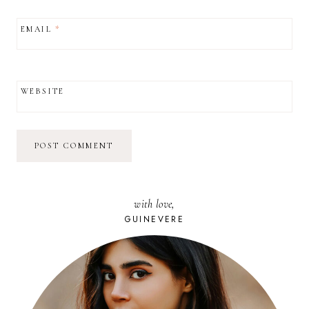
EMAIL
*
WEBSITE
with love,
GUINEVERE