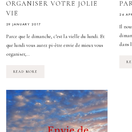
ORGANISER VOTRE JOLIE
PA
VIE
24 AP
29 JANUARY 2017
Il nou
dimanc
Parce que le dimanche, c’est la vielle du lundi. Et
dans 
que lundi vous aurez pi-être envie de mieux vous
organiser,…
RE
GOODIEMOOD
READ MORE
VOUS
PRÉSENTE
12
APP
POUR
ORGANISER
VOTRE
JOLIE
VIE