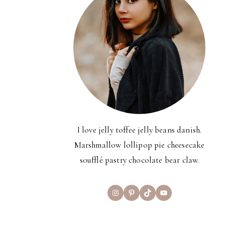
I love jelly toffee jelly beans danish.
Marshmallow lollipop pie cheesecake
soufflé pastry chocolate bear claw.
Instagram
Pinterest
TikTok
YouTube