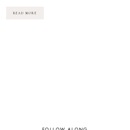
ET
READ MORE
SI
ON
PARTAIT
EN
VOYAGE
AUX
USA
?
FOLLOW ALONG