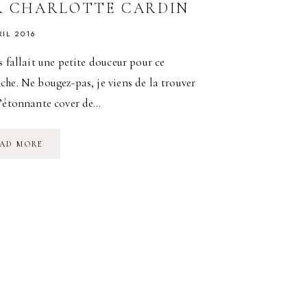
R CHARLOTTE CARDIN
RIL 2016
s fallait une petite douceur pour ce
he. Ne bougez-pas, je viens de la trouver
l’étonnante cover de…
L’ÉTONNANTE
AD MORE
COVER
DE
SORRY
DE
JUSTIN
BIEBER
PAR
CHARLOTTE
CARDIN