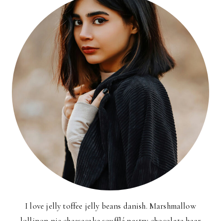
I love jelly toffee jelly beans danish. Marshmallow
lollipop pie cheesecake soufflé pastry chocolate bear