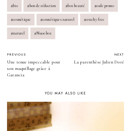
Post
#
bio
#
bon de réduction
#
box beauté
#
code promo
Tags:
#
cosmétique
#
cosmétiques naturel
#
cruelty free
#
naturel
#
Nuoo box
POST
PREVIOUS
NEXT
Une tenue impeccable pour
La parenthèse Julien Doré
NAVIGATION
son maquillage grâce à
Garancia
YOU MAY ALSO LIKE