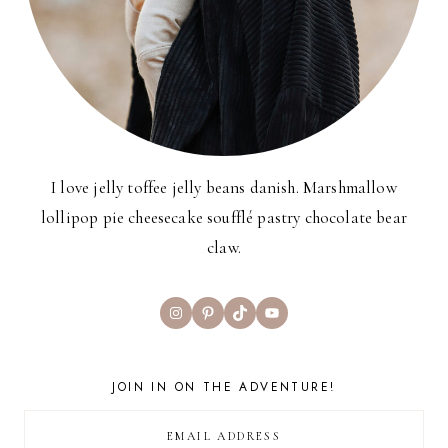
I love jelly toffee jelly beans danish. Marshmallow
lollipop pie cheesecake soufflé pastry chocolate bear
claw.
Instagram
Pinterest
TikTok
YouTube
JOIN IN ON THE ADVENTURE!