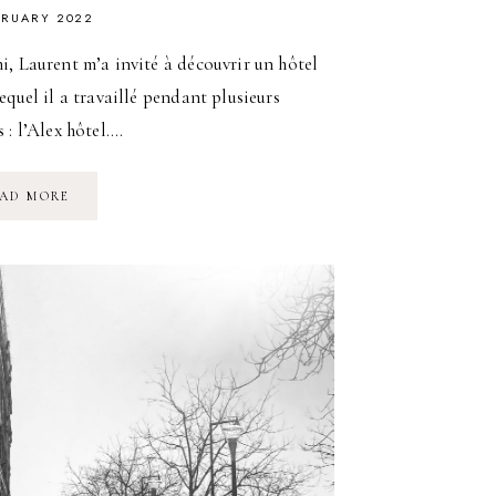
BRUARY 2022
, Laurent m’a invité à découvrir un hôtel
equel il a travaillé pendant plusieurs
 : l’Alex hôtel….
UNE
AD MORE
HALTE
À
L’ALEX
HOTEL
À
MARSEILLE