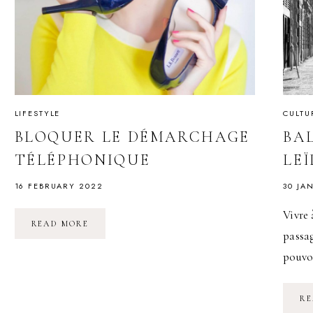
LIFESTYLE
CULTU
BLOQUER LE DÉMARCHAGE
BA
TÉLÉPHONIQUE
LE
16 FEBRUARY 2022
30 JA
Vivre 
BLOQUER
READ MORE
LE
passag
DÉMARCHAGE
TÉLÉPHONIQUE
pouvo
RE