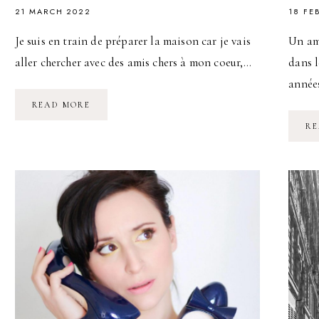
21 MARCH 2022
18 FE
Je suis en train de préparer la maison car je vais
Un ami
aller chercher avec des amis chers à mon coeur,…
dans l
années
LA
READ MORE
MORT
DE
RE
SON
ANIMAL
DE
COMPAGNIE