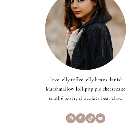
I love jelly toffee jelly beans danish.
Marshmallow lollipop pie cheesecake
soufflé pastry chocolate bear claw.
Instagram
Pinterest
TikTok
YouTube