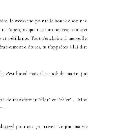
aire, le week-end pointe le bout de son nez.
, tu t’aperçois que tu as un nouveau contact
 et pétillante. Tout s’enchaîne à merveille.
rativement clôturer, tu t’apprêtes à lui dire
ok, c’est banal mais il est 10h du matin, j’ai
té de transformer “filer” en “chier” … Mon
°-°
rdayyyyl pour que ça arrive ! Un jour ma vie