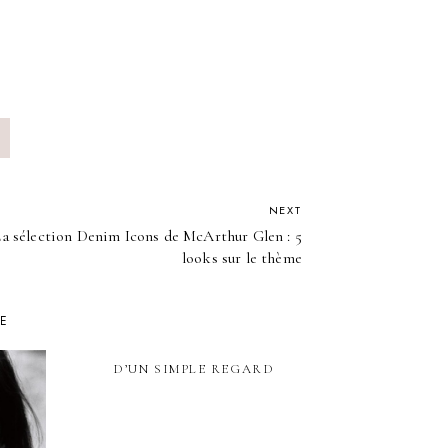
NEXT
a sélection Denim Icons de McArthur Glen : 5
looks sur le thème
KE
D’UN SIMPLE REGARD
QU’EST-CE
L’INFIDÉLIT