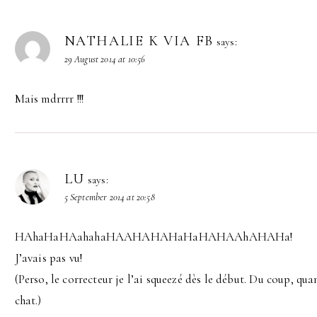
NATHALIE K VIA FB
says:
29 August 2014 at 10:56
Mais mdrrrr !!!
LU
says:
5 September 2014 at 20:58
HAhaHaHAahahaHAAHAHAHaHaHAHAAhAHAHa!
J’avais pas vu!
(Perso, le correcteur je l’ai squeezé dès le début. Du coup, quan
chat.)