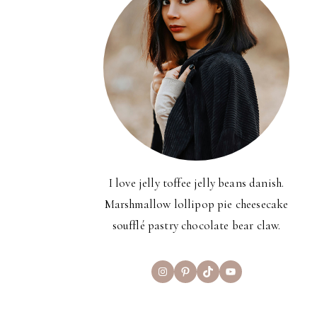
I love jelly toffee jelly beans danish.
Marshmallow lollipop pie cheesecake
soufflé pastry chocolate bear claw.
Instagram
Pinterest
TikTok
YouTube