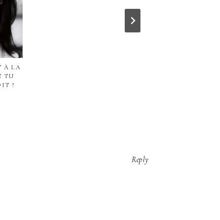
T À LA
E TU
IT ?
Reply