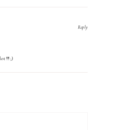
Reply
t !!! ;)