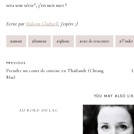
sera une série*, j’en suis sure !
Ecrite par
Malcom Gladwell
, j’espère ;)
Post
#
amour
#
humour
#
iphone
#
site de rencontre
#
Tinder
Tags:
POST
PREVIOUS
Prendre un cours de cuisine en Thaïlande (Chiang
L
NAVIGATION
Mai)
YOU MAY ALSO LI
AU BORD DU LAC