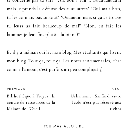
te concerne pas tu sais” “Ah, bon ? euh … Ouuuuuuuuuai
mais je prends la défense des auuuuutres” “Oui mais bon,
tu les connais pas surtout” “Ouuuuuui mais si ça se trouve
tu leurs as fait beaucoup de mal” “Non, en fait les
hommes je leur fais plutôt du bien ;)”.
Et il y a mâman qui lit mon blog. Mes étudiants qui lisent
mon blog. Tout ça, tout ça. Les notes sentimentales, c’est
comme l’amour, c’est parfois un peu compliqué ;)
POST
PREVIOUS
NEXT
Bibliothèque à Troyes : le
Urbanisme : Sanford, vivre
NAVIGATION
centre de ressources de la
écolo n’est pas réservé aux
Maison de l’Outil
riches
YOU MAY ALSO LIKE