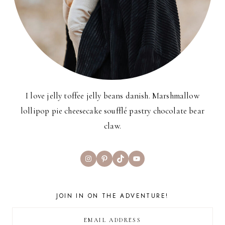
I love jelly toffee jelly beans danish. Marshmallow
lollipop pie cheesecake soufflé pastry chocolate bear
claw.
Instagram
Pinterest
TikTok
YouTube
JOIN IN ON THE ADVENTURE!