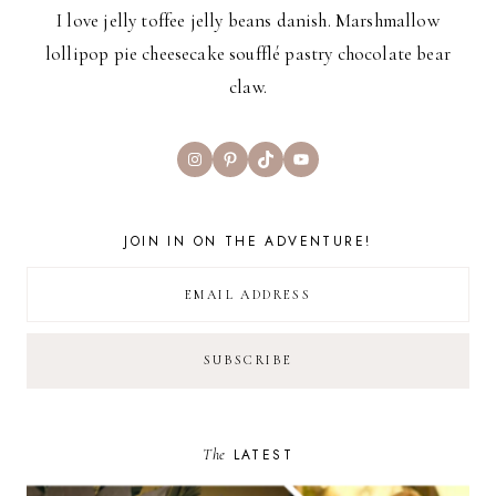
I love jelly toffee jelly beans danish. Marshmallow
lollipop pie cheesecake soufflé pastry chocolate bear
claw.
Instagram
Pinterest
TikTok
YouTube
JOIN IN ON THE ADVENTURE!
The
LATEST