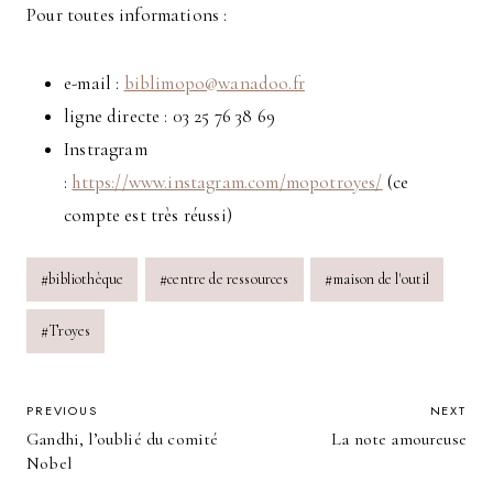
Pour toutes informations :
e-mail :
biblimopo@wanadoo.fr
ligne directe : 03 25 76 38 69
Instragram
:
https://www.instagram.com/mopotroyes/
(ce
compte est très réussi)
Post
#
bibliothèque
#
centre de ressources
#
maison de l'outil
Tags:
#
Troyes
POST
PREVIOUS
NEXT
Gandhi, l’oublié du comité
La note amoureuse
NAVIGATION
Nobel