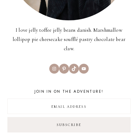
I love jelly toffee jelly beans danish. Marshmallow
lollipop pie cheesecake soufflé pastry chocolate bear
claw.
Instagram
Pinterest
TikTok
YouTube
JOIN IN ON THE ADVENTURE!