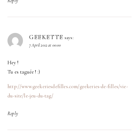
Reply
GEEKETTE
says:
7 April 2012 at 00:00
Hey !
Tu es taguée ! :)
http://www.geekeriesdefilles.com/geekeries-de-filles/vie-
du-site/le-jeu-du-tag/
Reply