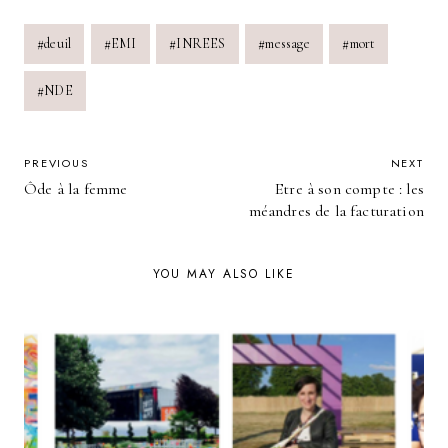
Post
#
deuil
#
EMI
#
INREES
#
message
#
mort
Tags:
#
NDE
POST
PREVIOUS
NEXT
Ôde à la femme
Etre à son compte : les
NAVIGATION
méandres de la facturation
YOU MAY ALSO LIKE