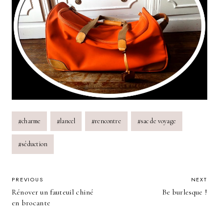
Post
#
charme
#
lancel
#
rencontre
#
sac de voyage
Tags:
#
séduction
POST
PREVIOUS
NEXT
Rénover un fauteuil chiné
Be burlesque !
NAVIGATION
en brocante