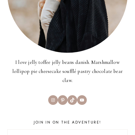
I love jelly toffee jelly beans danish. Marshmallow
lollipop pie cheesecake soufflé pastry chocolate bear
claw.
Instagram
Pinterest
TikTok
YouTube
JOIN IN ON THE ADVENTURE!