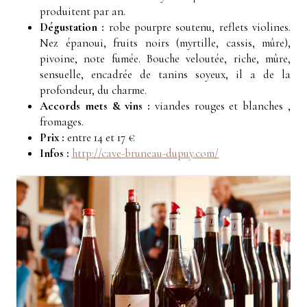
produitent par an.
Dégustation :
r
obe pourpre soutenu, reflets violines.
Nez épanoui, fruits noirs (myrtille, cassis, mûre),
pivoine, note fumée. Bouche veloutée, riche, mûre,
sensuelle, encadrée de tanins soyeux, il a de la
profondeur, du charme.
Accords mets & vins :
v
iandes rouges et blanches ,
fromages.
Prix :
entre 14 et 17 €
Infos :
http://cave-bruneau-dupuy.com/