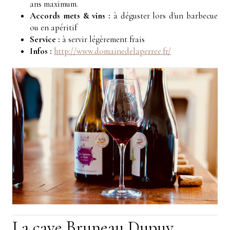
ans maximum.
Accords mets & vins :
à déguster lors d'un barbecue
ou en apéritif
Service :
à servir légèrement frais
Infos :
http://www.domainedelaperree.fr/
La cave Bruneau Dupuy