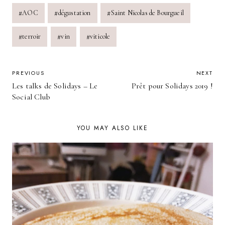
Post
#
AOC
#
dégustation
#
Saint Nicolas de Bourgueil
Tags:
#
terroir
#
vin
#
viticole
POST
PREVIOUS
NEXT
Les talks de Solidays – Le
Prêt pour Solidays 2019 !
NAVIGATION
Social Club
YOU MAY ALSO LIKE