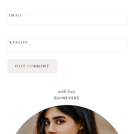
EMAIL
*
WEBSITE
with love,
GUINEVERE