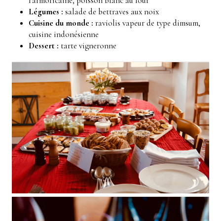
l'armoricaine, poisson blanc au four
Légumes :
salade de bettraves aux noix
Cuisine du monde :
raviolis vapeur de type dimsum,
cuisine indonésienne
Dessert :
tarte vigneronne