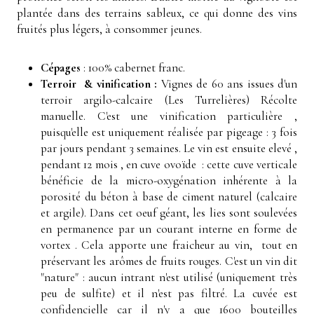
plantée dans des terrains sableux, ce qui donne des vins
fruités plus légers, à consommer jeunes.
Cépages
: 100% cabernet franc.
Terroir & vinification :
Vignes de 60 ans issues d'un
terroir argilo-calcaire (Les Turrelières)
Récolte
manuelle.
C'est une vinification particulière ,
puisqu'elle est uniquement réalisée par pigeage : 3 fois
par jours pendant 3 semaines.
Le vin est ensuite elevé ,
pendant 12 mois , en cuve ovoïde : cette cuve verticale
bénéficie de la micro-oxygénation inhérente à la
porosité du béton à base de ciment naturel (calcaire
et argile). Dans cet oeuf géant, les lies sont soulevées
en permanence par un courant interne en forme de
vortex . Cela apporte une fraicheur au vin, tout en
préservant les arômes de fruits rouges. C'est un vin dit
"nature" : aucun intrant n'est utilisé (uniquement très
peu de sulfite) et il n'est pas filtré.
La cuvée est
confidencielle car il n'y a que 1600 bouteilles