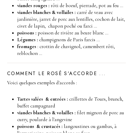
viandes rouges :
rôti de boeuf, pierrade, pot au feu ...
viandes blanches & vollailes :
carré de veau avec
jardinière, jarret de porc aux lentilles, cochon de lait,
civet de lapin, chapon poché ou farci ...
poissons :
poisson de rivière au beure blanc ...
Légumes :
champignons de Paris farcis ...
fromages
: crottin de chavignol, camembert rôti,
reblochon ...
COMMENT LE ROSÉ S'ACCORDE ...
Voici quelques exemples d'accords :
Tartes salées & entrées :
crillettes de Tours, brunch,
buffet campagnard
viandes blanches & volailles :
filet mignon de porc au
curry, poularde à l'angevine
poissons & crustacés :
langoustines ou gambas, à