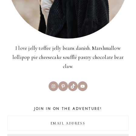
I love jelly toffee jelly beans danish. Marshmallow
lollipop pie cheesecake soufflé pastry chocolate bear
claw.
Instagram
Pinterest
TikTok
YouTube
JOIN IN ON THE ADVENTURE!