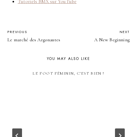
Tutoriels BMX sur YouTube
POST
PREVIOUS
NEXT
Le marché des Argonautes
A New Beginning
NAVIGATION
YOU MAY ALSO LIKE
LE FOOT FÉMININ, C’EST BIEN !