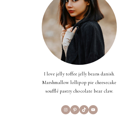
I love jelly toffee jelly beans danish.
Marshmallow lollipop pie cheesecake
soufflé pastry chocolate bear claw.
Instagram
Pinterest
TikTok
YouTube