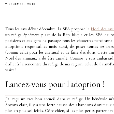
9 DECEMBER 2018
Tous les ans début décembre, la SPA propose le
Noël des an
un refuge éphémère place de la République et les SPA de tou
parisiens et aux gens de passage tous les chouettes pensionnair
adoptions responsables mais aussi, de poser toutes ses quest
(comme celui pour les chevaux) et de faire des dons. Cette ann
Noël des animaux a dû être annulé. Comme je suis ambassadri
d'aller à la rencontre du refuge de ma région, celui de Saint-P
visite !
Lancez-vous pour l'adoption !
J'ai reçu un très bon accueil dans ce refuge. Un bénévole m'a 
Soyons clair, il y a une forte hausse des abandons d'animaux
plus en plus sollicités. Côté chien, si les plus petits partent r