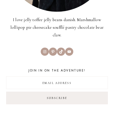
I love jelly toffee jelly beans danish. Marshmallow
lollipop pie cheesecake soufflé pastry chocolate bear
claw.
Instagram
Pinterest
TikTok
YouTube
JOIN IN ON THE ADVENTURE!