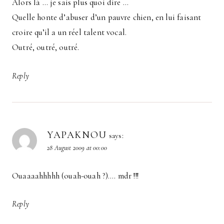
Alors là … je sais plus quoi dire …
Quelle honte d’abuser d’un pauvre chien, en lui faisant
croire qu’il a un réel talent vocal.
Outré, outré, outré.
Reply
YAPAKNOU
says:
28 August 2009 at 00:00
Ouaaaahhhhh (ouah-ouah ?)…. mdr !!!
Reply