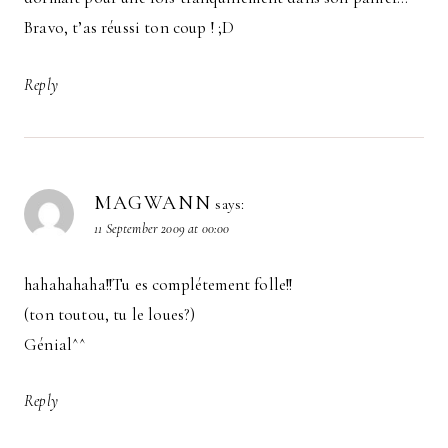
Bravo, t’as réussi ton coup ! ;D
Reply
MAGWANN
says:
11 September 2009 at 00:00
hahahahaha!!Tu es complétement folle!!
(ton toutou, tu le loues?)
Génial^^
Reply