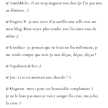
@ AmeliMelo : il est trop mignon ton chat (je l’ai pas mis
au féminin …)
@ Brigitte B : je suis ravie d’accueillir une telle star sur
mon blog. Mais soyez plus tendre avec les ânes tout de
même ;)
@ Kinishao : je pensais que tu étais un fin mélomane, je
me rends compte que non. Je suis déçue, déçue, déçue !
@ Yapaknou @ Kev ;)
@ Jen : et si on montait une chorale ? :)
@ Magwan : merci pour cet honorable compliment :)
Je ne le loue pas mais je vais y songer (la crise, ma jolie,
la crise :)