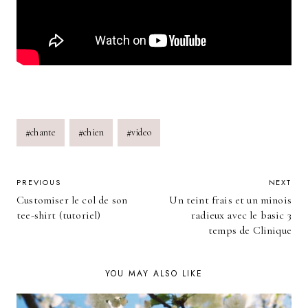
Post
#
chante
#
chien
#
video
Tags:
POST
PREVIOUS
NEXT
Customiser le col de son
Un teint frais et un minois
NAVIGATION
tee-shirt (tutoriel)
radieux avec le basic 3
temps de Clinique
YOU MAY ALSO LIKE