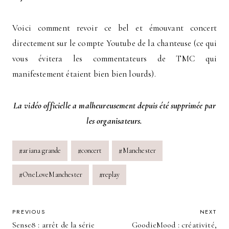
Voici comment revoir ce bel et émouvant concert
directement sur le compte Youtube de la chanteuse (ce qui
vous évitera les commentateurs de TMC qui
manifestement étaient bien bien lourds).
La vidéo officielle a malheureusement depuis été supprimée par
les organisateurs.
Post
#
ariana grande
#
concert
#
Manchester
Tags:
#
OneLoveManchester
#
replay
POST
PREVIOUS
NEXT
Sense8 : arrêt de la série
GoodieMood : créativité,