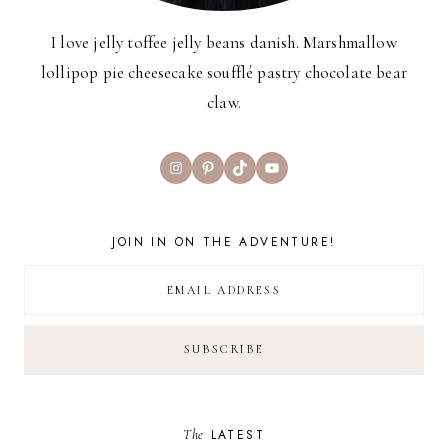
I love jelly toffee jelly beans danish. Marshmallow
lollipop pie cheesecake soufflé pastry chocolate bear
claw.
Instagram
Pinterest
TikTok
YouTube
JOIN IN ON THE ADVENTURE!
The
LATEST