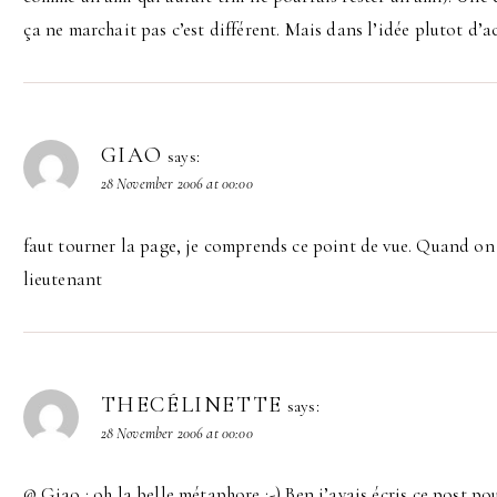
ça ne marchait pas c’est différent. Mais dans l’idée plutot d’
GIAO
says:
28 November 2006 at 00:00
faut tourner la page, je comprends ce point de vue. Quand on 
lieutenant
THECÉLINETTE
says:
28 November 2006 at 00:00
@ Giao : oh la belle métaphore ;-) Ben j’avais écris ce post po