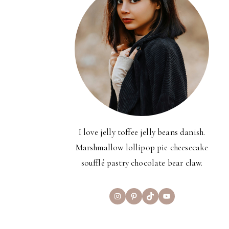
I love jelly toffee jelly beans danish.
Marshmallow lollipop pie cheesecake
soufflé pastry chocolate bear claw.
Instagram
Pinterest
TikTok
YouTube