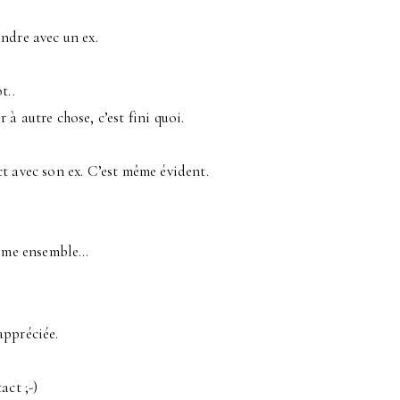
ndre avec un ex.
t..
r à autre chose, c’est fini quoi.
t avec son ex. C’est même évident.
même ensemble…
appréciée.
act ;-)