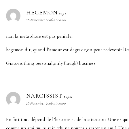
HEGEMON
says:
28 November 2006 at 00:00
nan la metaphore est pas geniale…
hegemon dit, quand l’amour est degrade,on peut redevenir lie
Giao>nothing personal,only (laugh) business.
NARCISSIST
says:
28 November 2006 at 00:00
En fait tout dépend de l’histoire et de la situation. Une ex qu
comme un ami qui aurait trhi ne pourrais rester un ami). Une 