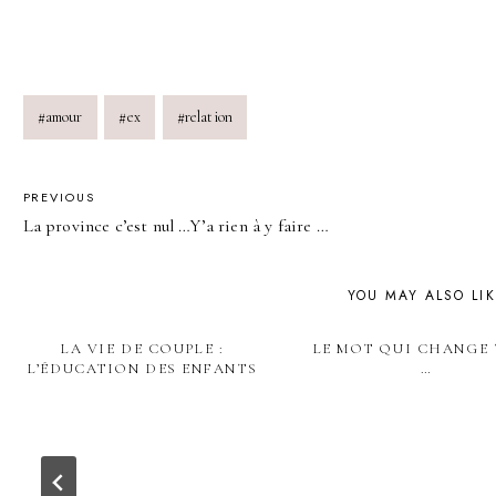
Post
#
amour
#
ex
#
relation
Tags:
POST
PREVIOUS
La province c’est nul …Y’a rien à y faire …
NAVIGATION
YOU MAY ALSO LI
LA VIE DE COUPLE :
LE MOT QUI CHANGE
L’ÉDUCATION DES ENFANTS
…