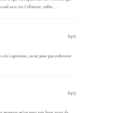
accord avec toi Célinette, enfin…
Reply
a été capitaine, on ne peut pas redevenir
Reply
ur montrer qu’on peut très bien avoir de