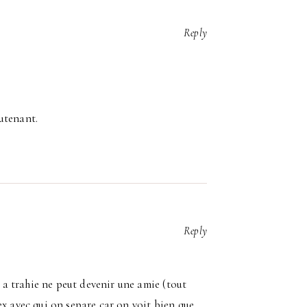
Reply
utenant.
Reply
i a trahie ne peut devenir une amie (tout
ex avec qui on separe car on voit bien que