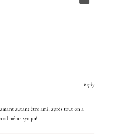
TESTER UN 
PERSÉVÉRAN
DE TÉ
Reply
 amant autant être ami, après tout on a
 quand même sympa!