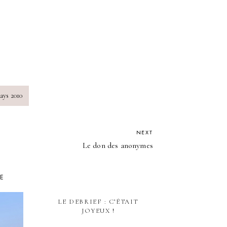
days 2010
NEXT
Le don des anonymes
KE
LE DEBRIEF : C’ÉTAIT
RENCONTRES
JOYEUX !