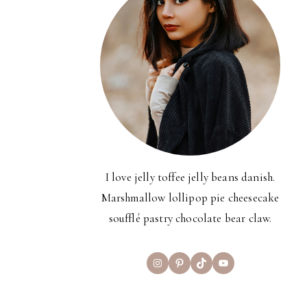
I love jelly toffee jelly beans danish.
Marshmallow lollipop pie cheesecake
soufflé pastry chocolate bear claw.
Instagram
Pinterest
TikTok
YouTube