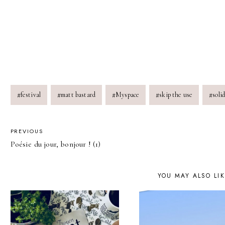
Post
#
festival
#
matt bastard
#
Myspace
#
skip the use
#
soli
Tags:
POST
PREVIOUS
Poésie du jour, bonjour ! (1)
NAVIGATION
YOU MAY ALSO LI